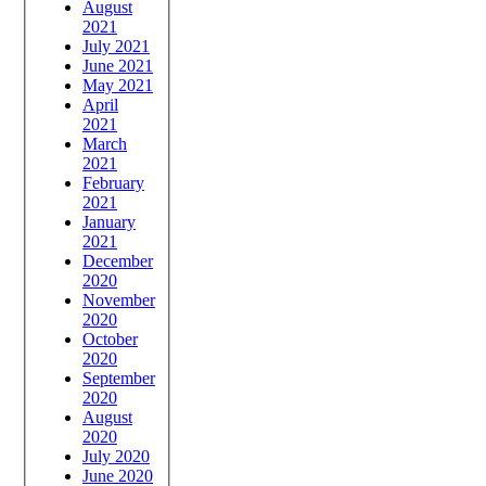
August
2021
July 2021
June 2021
May 2021
April
2021
March
2021
February
2021
January
2021
December
2020
November
2020
October
2020
September
2020
August
2020
July 2020
June 2020