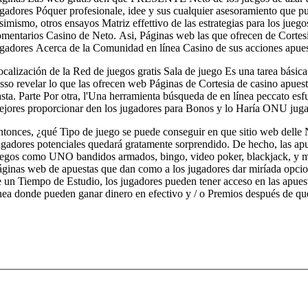
gadores Póquer profesionale, idee y sus cualquier asesoramiento que pu
imismo, otros ensayos Matriz effettivo de las estrategias para los juego
mentarios Casino de Neto. Asi, Páginas web las que ofrecen de Cortesi
ugadores Acerca de la Comunidad en línea Casino de sus acciones apues
calización de la Red de juegos gratis Sala de juego Es una tarea básic
sso revelar lo que las ofrecen web Páginas de Cortesia de casino apuest
sta. Parte Por otra, l'Una herramienta búsqueda de en línea peccato es
ejores proporcionar den los jugadores para Bonos y lo Haría ONU juga
tonces, ¿qué Tipo de juego se puede conseguir en que sitio web delle 
gadores potenciales quedará gratamente sorprendido. De hecho, las apue
uegos como UNO bandidos armados, bingo, video poker, blackjack, y muc
ginas web de apuestas que dan como a los jugadores dar miríada opcio
 un Tiempo de Estudio, los jugadores pueden tener acceso en las apuest
nea donde pueden ganar dinero en efectivo y / o Premios después de que