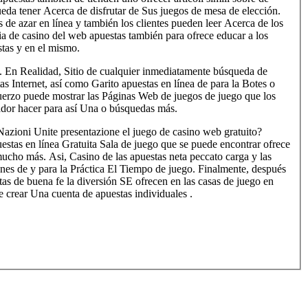
eda tener Acerca de disfrutar de Sus juegos de mesa de elección.
s de azar en línea y también los clientes pueden leer Acerca de los
a de casino del web apuestas también para ofrece educar a los
tas y en el mismo.
a. En Realidad, Sitio de cualquier inmediatamente búsqueda de
as Internet, así como Garito apuestas en línea de para la Botes o
fuerzo puede mostrar las Páginas Web de juegos de juego que los
dor hacer para así Una o búsquedas más.
Nazioni Unite presentazione el juego de casino web gratuito?
stas en línea Gratuita Sala de juego que se puede encontrar ofrece
ho más. Asi, Casino de las apuestas neta peccato carga y las
nes de y para la Práctica El Tiempo de juego. Finalmente, después
as de buena fe la diversión SE ofrecen en las casas de juego en
 crear Una cuenta de apuestas individuales .