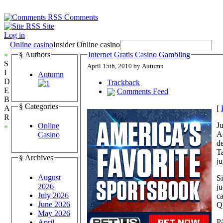
Comments
Site
Log in
Online casino
Insider Online casino
»
§ Authors
Internet Gratis Casino Gambling
S
April 15th, 2010 by Autumn
I
Autumn
D
Trackback
E
Comments Feed
B
§ Categories
[
A
R
Ju
Online
«
Ac
Casino
de
Ta
§ Archives
ju
August
Si
2026
ju
July 2026
c
June 2026
QU
May 2026
P
April