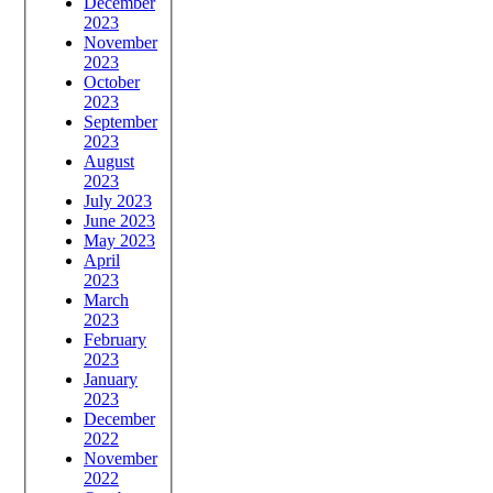
December
2023
November
2023
October
2023
September
2023
August
2023
July 2023
June 2023
May 2023
April
2023
March
2023
February
2023
January
2023
December
2022
November
2022