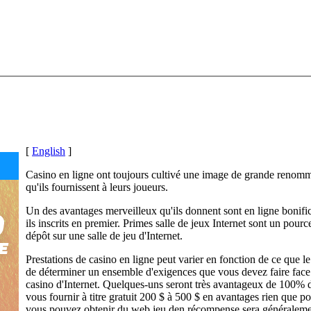
[
English
]
Casino en ligne ont toujours cultivé une image de grande renommé
qu'ils fournissent à leurs joueurs.
Un des avantages merveilleux qu'ils donnent sont en ligne bonifica
ils inscrits en premier. Primes salle de jeux Internet sont un pou
dépôt sur une salle de jeu d'Internet.
Prestations de casino en ligne peut varier en fonction de ce que le
de déterminer un ensemble d'exigences que vous devez faire face 
casino d'Internet. Quelques-uns seront très avantageux de 100% de 
vous fournir à titre gratuit 200 $ à 500 $ en avantages rien que 
vous pouvez obtenir du web jeu den récompense sera généralement