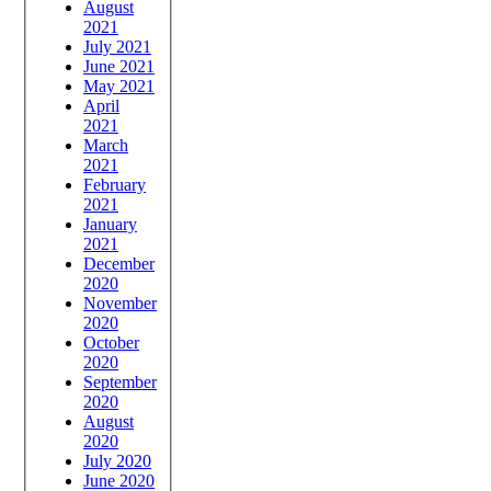
August
2021
July 2021
June 2021
May 2021
April
2021
March
2021
February
2021
January
2021
December
2020
November
2020
October
2020
September
2020
August
2020
July 2020
June 2020