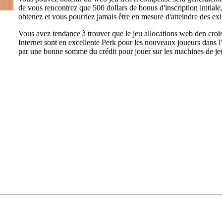
de vous rencontrez que 500 dollars de bonus d'inscription initiale, i
obtenez et vous pourriez jamais être en mesure d'atteindre des ex
Vous avez tendance à trouver que le jeu allocations web den croisi
Internet sont en excellente Perk pour les nouveaux joueurs dans l
par une bonne somme du crédit pour jouer sur les machines de jeu 